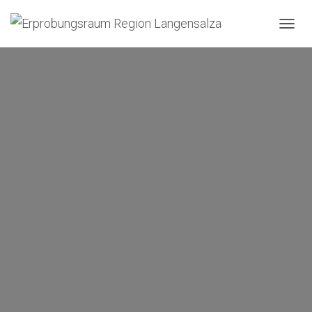
N
A
V
I
G
A
T
I
O
N
U
M
S
C
H
A
L
T
E
N