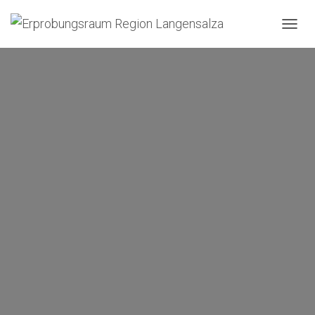
N
A
V
I
G
A
T
I
O
N
U
M
S
C
H
A
L
T
E
N