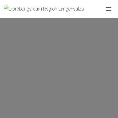
N
A
V
I
G
A
T
I
O
N
U
M
S
C
H
A
L
T
E
N