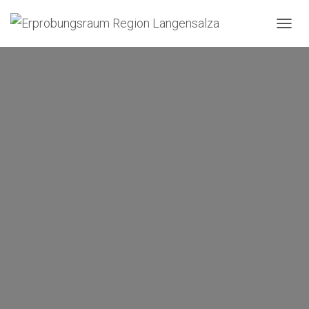
N
A
V
I
G
A
T
I
O
N
U
M
S
C
H
A
L
T
E
N