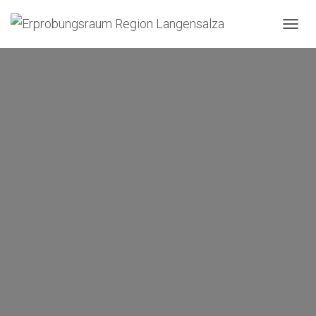
N
A
V
I
G
A
T
I
O
N
U
M
S
C
H
A
L
T
E
N