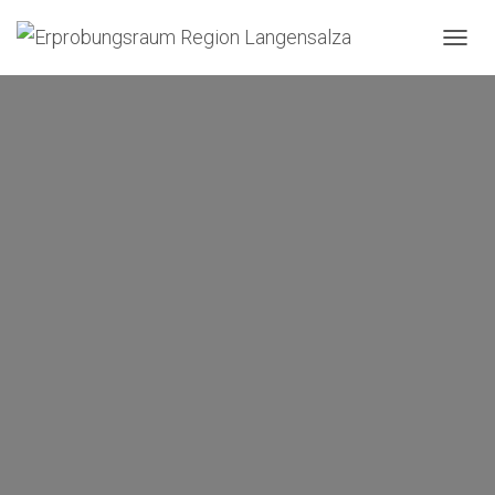
N
A
V
I
G
A
T
I
O
N
U
M
S
C
H
A
L
T
E
N