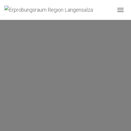
N
A
V
I
G
A
T
I
O
N
U
M
S
C
H
A
L
T
E
N