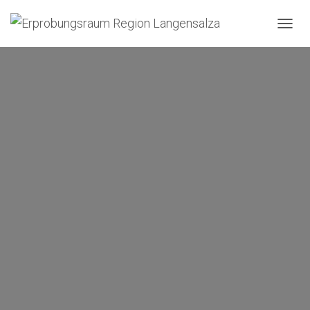
N
A
V
I
G
A
T
I
O
N
U
M
S
C
H
A
L
T
E
N