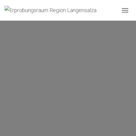
N
A
V
I
G
A
T
I
O
N
U
M
S
C
H
A
L
T
E
N