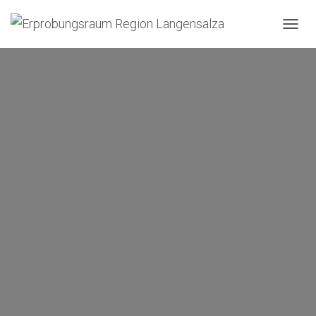
N
A
V
I
G
A
T
I
O
N
U
M
S
C
H
A
L
T
E
N