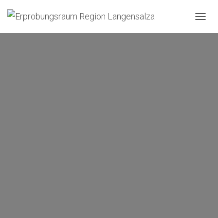
N
A
V
I
G
A
T
I
O
N
U
M
S
C
H
A
L
T
E
N