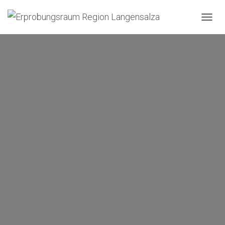
N
A
V
I
G
A
T
I
O
N
U
M
S
C
H
A
L
T
E
N