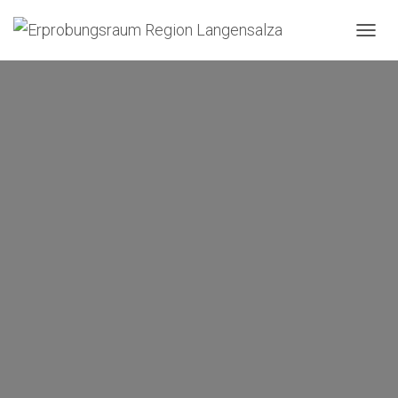
N
A
V
I
G
A
T
I
O
N
U
M
S
C
H
A
L
T
E
N