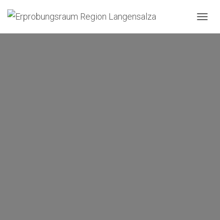
N
A
V
I
G
A
T
I
O
N
U
M
S
C
H
A
L
T
E
N