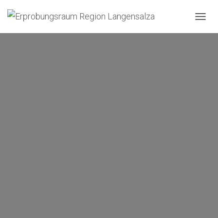
N
A
V
I
G
A
T
I
O
N
U
M
S
C
H
A
L
T
E
N