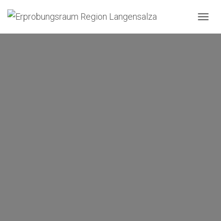
N
A
V
I
G
A
T
I
O
N
U
M
S
C
H
A
L
T
E
N