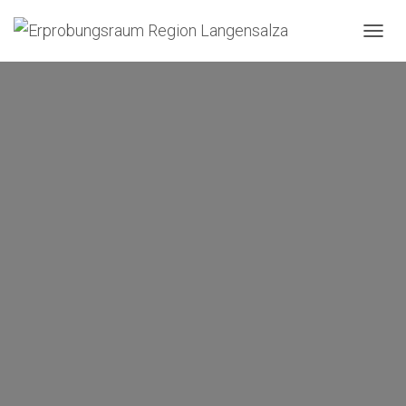
N
A
V
I
G
A
T
I
O
N
U
M
S
C
H
A
L
T
E
N