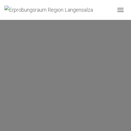
N
A
V
I
G
A
T
I
O
N
U
M
S
C
H
A
L
T
E
N