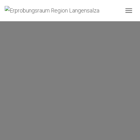
N
A
V
I
G
A
T
I
O
N
U
M
S
C
H
A
L
T
E
N