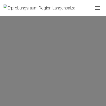
N
A
V
I
G
A
T
I
O
N
U
M
S
C
H
A
L
T
E
N